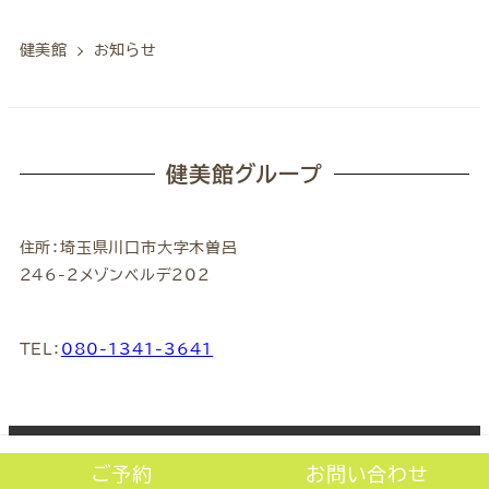
稿
の
健美館
お知らせ
ペ
ー
ジ
健美館グループ
送
り
住所：埼玉県川口市大字木曽呂
246-2メゾンベルデ202
TEL：
080-1341-3641
Copyright © 2022 chiropractic kenbikan All
ご予約
お問い合わせ
Rights Reserved.