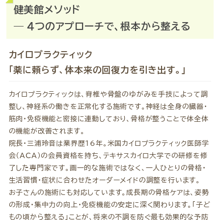
健美館メソッド
― 4つのアプローチで、根本から整える
カイロプラクティック
「薬に頼らず、体本来の回復力を引き出す。」
カイロプラクティックは、脊椎や骨盤のゆがみを手技によって調
整し、神経系の働きを正常化する施術です。神経は全身の臓器・
筋肉・免疫機能と密接に連動しており、骨格が整うことで体全体
の機能が改善されます。
院長・三浦玲音は業界歴16年。米国カイロプラクティック医師学
会（ACA）の会員資格を持ち、テキサスカイロ大学での研修を修
了した専門家です。画一的な施術ではなく、一人ひとりの骨格・
生活習慣・症状に合わせたオーダーメイドの調整を行います。
お子さんの施術にも対応しています。成長期の骨格ケアは、姿勢
の形成・集中力の向上・免疫機能の安定に深く関わります。「子ど
もの頃から整える」ことが、将来の不調を防ぐ最も効果的な予防