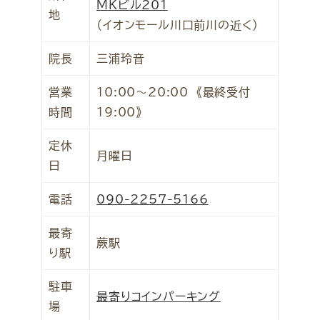
MKビル201
地
（イオンモール川口前川の近く）
院長
三浦玲音
営業
10:00～20:00 《最終受付
時間
19:00》
定休
月曜日
日
電話
090-2257-5166
最寄
蕨駅
り駅
駐車
最寄りコインパーキング
場