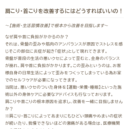
肩こり・首こりを改善するにはどうすればいいの！
～
【施術・生活習慣改善】で根本から改善を目指します
～
なぜ肩や首に負担がかかるのか？
それは、骨盤の歪みや筋肉のアンバランスが原因でストレスを感
じそこの部位に炎症が起き「症状」として現れてきます。
骨盤が普段の生活の悪いクセによって歪むと、全身のバランス
が崩れ、肩や首に負担がかかります。この歪みというのは、お客
様自身の日常生活によって歪みをつくってしまっている為お家
でのセルフケアが必要になってきます。
当院は、悪いクセのついた身体を【運動・栄養・睡眠】といった施
術以外の身体ケアに必要なアドバイスも行なっております。
肩こりや首こりの根本原因を追求し、改善を一緒に目指しません
か？
※肩こり・首こりによってあまりにもひどい頭痛やめまいの症状
が続いたり、我慢できないほどの激痛がある場合は、医療機関