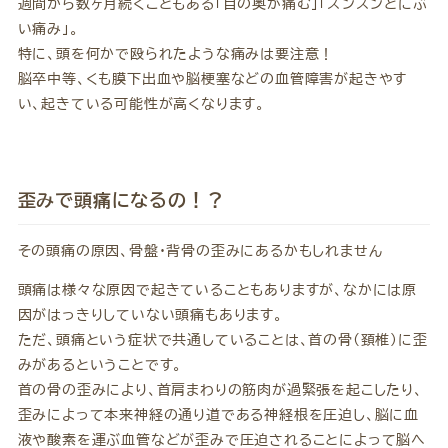
週間から数ヶ月続くこともある「目の奥が痛む」「ズンズンとにぶ
い痛み」。
特に、頭を何かで殴られたような痛みは要注意！
脳卒中等、くも膜下出血や脳梗塞などの血管障害が起きやす
い、起きている可能性が高くなります。
歪みで頭痛になるの！？
その頭痛の原因、骨盤・背骨の歪みにあるかもしれません
頭痛は様々な原因で起きていることもありますが、なかには原
因がはっきりしていない頭痛もあります。
ただ、頭痛という症状で共通していることは、首の骨(頚椎)に歪
みがあるということです。
首の骨の歪みにより、首肩まわりの筋肉が過緊張を起こしたり、
歪みによって本来神経の通り道である神経根を圧迫し、脳に血
液や酸素を運ぶ血管などが歪みで圧迫されることによって脳へ