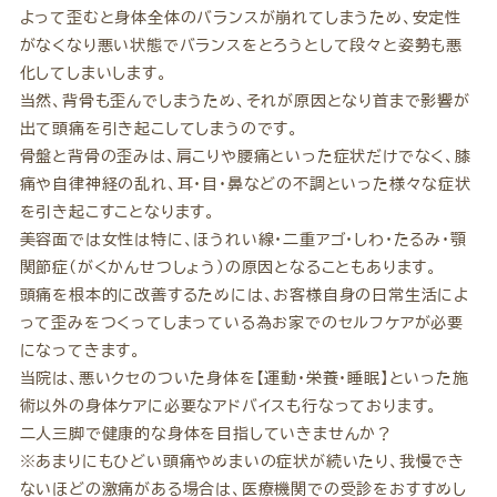
よって歪むと身体全体のバランスが崩れてしまうため、安定性
がなくなり悪い状態でバランスをとろうとして段々と姿勢も悪
化してしまいします。
当然、背骨も歪んでしまうため、それが原因となり首まで影響が
出て頭痛を引き起こしてしまうのです。
骨盤と背骨の歪みは、肩こりや腰痛といった症状だけでなく、膝
痛や自律神経の乱れ、耳・目・鼻などの不調といった様々な症状
を引き起こすことなります。
美容面では女性は特に、ほうれい線・二重アゴ・しわ・たるみ・顎
関節症(がくかんせつしょう)の原因となることもあります。
頭痛を根本的に改善するためには、お客様自身の日常生活によ
って歪みをつくってしまっている為お家でのセルフケアが必要
になってきます。
当院は、悪いクセのついた身体を【運動・栄養・睡眠】といった施
術以外の身体ケアに必要なアドバイスも行なっております。
二人三脚で健康的な身体を目指していきませんか？
※あまりにもひどい頭痛やめまいの症状が続いたり、我慢でき
ないほどの激痛がある場合は、医療機関での受診をおすすめし